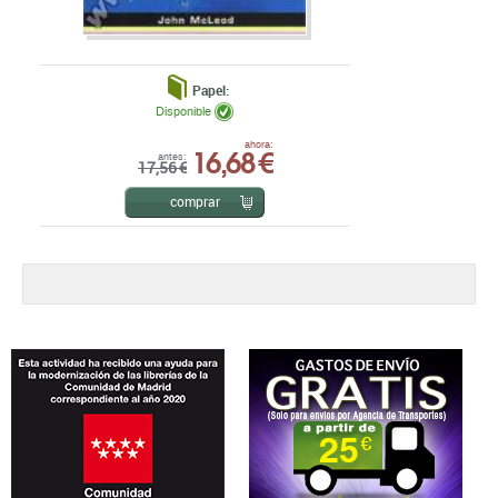
Papel:
Disponible
16,68 €
ahora:
antes:
17,56 €
comprar