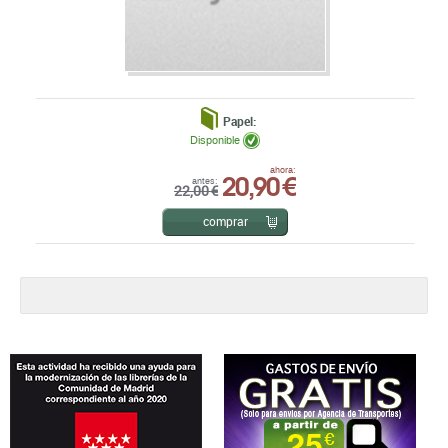
Papel:
Disponible
20,90 €
ahora:
antes:
22,00 €
comprar