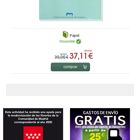
Papel:
Disponible
37,11 €
ahora:
antes:
39,06 €
comprar