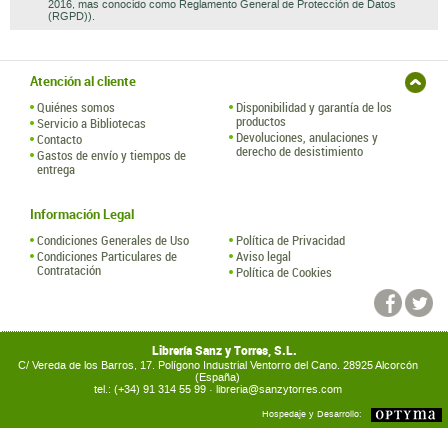
2016, mas conocido como Reglamento General de Protección de Datos
(RGPD)).
Atención al cliente
Quiénes somos
Disponibilidad y garantía de los
productos
Servicio a Bibliotecas
Devoluciones, anulaciones y
Contacto
derecho de desistimiento
Gastos de envío y tiempos de
entrega
Información Legal
Condiciones Generales de Uso
Política de Privacidad
Condiciones Particulares de
Aviso legal
Contratación
Política de Cookies
Librería Sanz y Torres, S.L.
C/ Vereda de los Barros, 17. Polígono Industrial Ventorro del Cano. 28925 Alcorcón
(España)
tel.: (+34) 91 314 55 99 ·
libreria@sanzytorres.com
Hospedaje y Desarrollo: