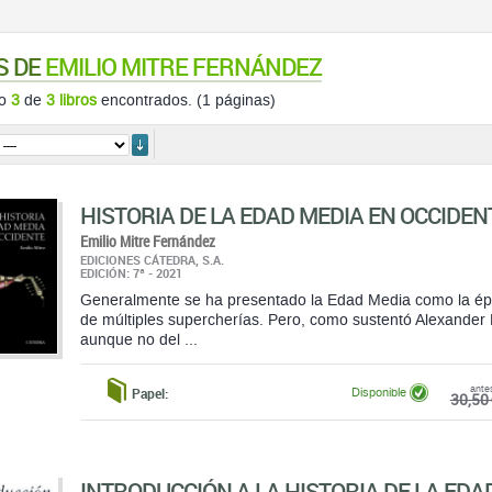
S DE
EMILIO MITRE FERNÁNDEZ
do
3
de
3 libros
encontrados. (1 páginas)
ordenar
HISTORIA DE LA EDAD MEDIA EN OCCIDEN
Emilio Mitre Fernández
EDICIONES CÁTEDRA, S.A.
EDICIÓN: 7ª - 2021
Generalmente se ha presentado la Edad Media como la época
de múltiples supercherías. Pero, como sustentó Alexander 
aunque no del ...
ante
Papel:
Disponible
30,50 
INTRODUCCIÓN A LA HISTORIA DE LA EDA