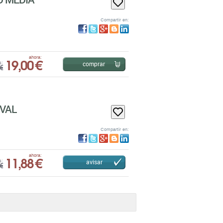
Compartir en:
19,00 €
ahora:
comprar
s:
€
VAL
Compartir en:
11,88 €
ahora:
avisar
s:
€