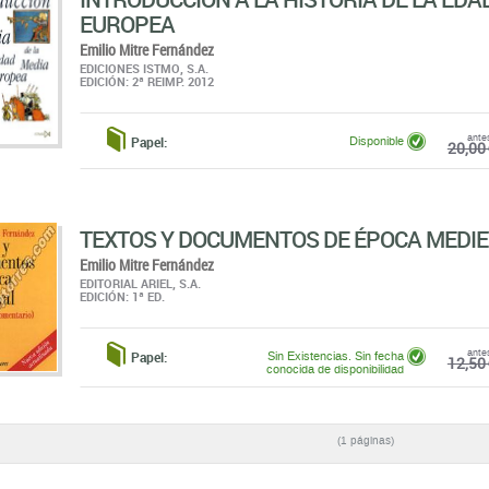
EUROPEA
Emilio Mitre Fernández
EDICIONES ISTMO, S.A.
EDICIÓN: 2ª REIMP. 2012
ante
Papel:
Disponible
20,00 
TEXTOS Y DOCUMENTOS DE ÉPOCA MEDIE
Emilio Mitre Fernández
EDITORIAL ARIEL, S.A.
EDICIÓN: 1ª ED.
ante
Papel:
Sin Existencias. Sin fecha
12,50 
conocida de disponibilidad
(1 páginas)