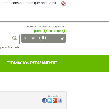
navegando consideramos que acepta su
Entre en su cuenta o regístrese.
registro
su cuenta
(0 €)
buscar
0 LIBROS
queda Avanzada
FORMACIÓN PERMANENTE
Compartir en: