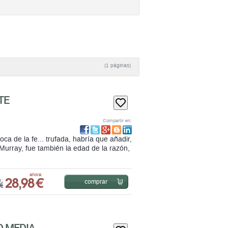
(1 páginas)
TE
Compartir en:
 de la fe... trufada, habría que añadir,
Murray, fue también la edad de la razón,
28,98 €
ahora:
comprar
s:
€
D MEDIA