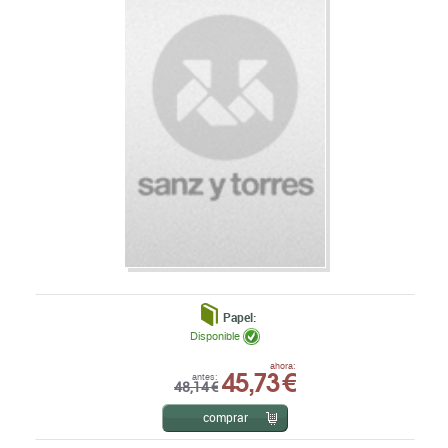
Papel:
Disponible
45,73 €
ahora:
antes:
48,14 €
comprar