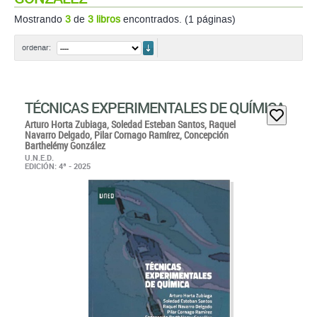
Mostrando
3
de
3 libros
encontrados. (1 páginas)
ordenar
ordenar:
TÉCNICAS EXPERIMENTALES DE QUÍMICA
Arturo Horta Zubiaga,
Soledad Esteban Santos,
Raquel
Navarro Delgado,
Pilar Cornago Ramírez,
Concepción
Barthelémy González
U.N.E.D.
EDICIÓN: 4ª - 2025