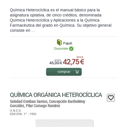
Química Heterocíclica es el manual básico para la
asignatura optativa, de cinco créditos, denominada
Química Heterocíclica y Aplicaciones a la Química
Farmacéutica del grado en Química. Su objetivo general
consiste en ...
Papel:
Disponible
42,75 €
ahora:
antes:
45,00 €
comprar
QUÍMICA ORGÁNICA HETEROCÍCLICA
Soledad Esteban Santos,
Concepción Barthelémy
González,
Pilar Cornago Ramírez
U.N.E.D.
EDICIÓN: 1ª - 1992