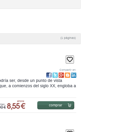
(1 páginas)
Compartir en:
odría ser, desde un punto de vista
 que, a comienzos del siglo XX, engloba a
8,55 €
ahora:
comprar
ntes:
00 €