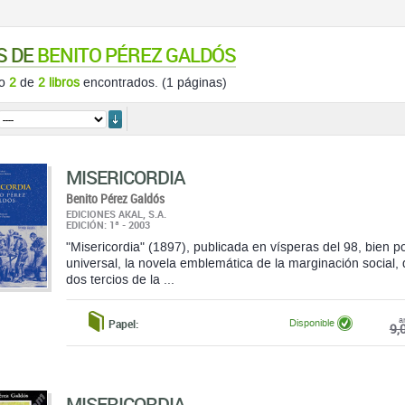
S DE
BENITO PÉREZ GALDÓS
do
2
de
2 libros
encontrados. (1 páginas)
ordenar
MISERICORDIA
Benito Pérez Galdós
EDICIONES AKAL, S.A.
EDICIÓN: 1ª - 2003
"Misericordia" (1897), publicada en vísperas del 98, bien p
universal, la novela emblemática de la marginación social,
dos tercios de la ...
a
Papel:
Disponible
9,
MISERICORDIA