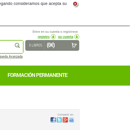
navegando consideramos que acepta su
Entre en su cuenta o regístrese.
registro
su cuenta
(0 €)
buscar
0 LIBROS
queda Avanzada
FORMACIÓN PERMANENTE
Compartir en: