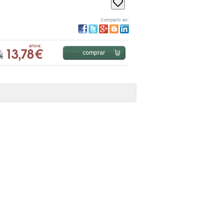
Compartir en:
13,78 €
ahora:
comprar
s:
€