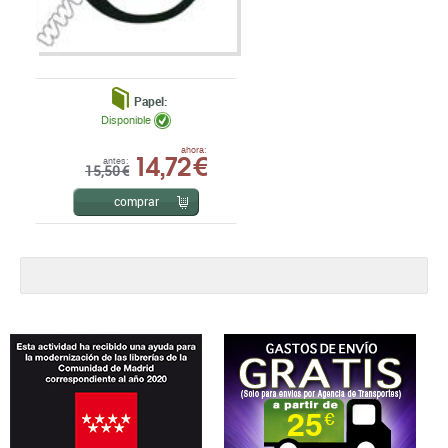
Papel:
Disponible
14,72 €
ahora:
antes:
15,50 €
comprar