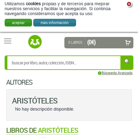
Utilizamos
cookies
propias y de terceros para mejorar
nuestros servicios y facilitar la navegación. Si continúa
navegando consideramos que acepta su uso.
aceptar
más información
(0 €)
0 LIBROS
Búsqueda Avanzada
AUTORES
ARISTÓTELES
No hay descripción disponible.
LIBROS DE
ARISTÓTELES
Mostrando
6
de
6 libros
encontrados. (1 páginas)