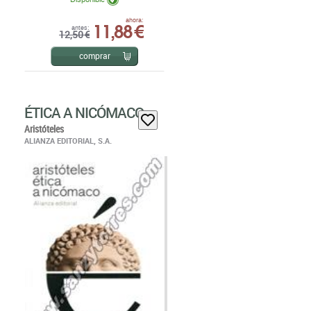
11,88 €
ahora:
antes:
12,50 €
comprar
ÉTICA A NICÓMACO
Aristóteles
ALIANZA EDITORIAL, S.A.