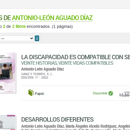
S DE
ANTONIO-LEÓN AGUADO DÍAZ
do
2
de
2 libros
encontrados. (1 páginas)
ordenar
LA DISCAPACIDAD ES COMPATIBLE CON SE
VEINTE HISTORIAS, VEINTE VIDAS COMPATIBLES
Antonio-León Aguado Díaz
SANZ Y TORRES, S. L.
EDICIÓN: 1ª - 2022
ante
Papel:
Disponible
15,60 
DESARROLLOS DIFERENTES
Antonio-León Aguado Díaz,
María Ángeles Alcedo Rodriguez,
Angeles