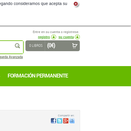
navegando consideramos que acepta su
Entre en su cuenta o regístrese.
registro
su cuenta
(0 €)
buscar
0 LIBROS
queda Avanzada
FORMACIÓN PERMANENTE
Compartir en: