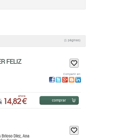
(1 páginas)
R FELIZ
Compartir en:
14,82 €
ahora:
comprar
s:
€
 Brioso Díez,
Ana