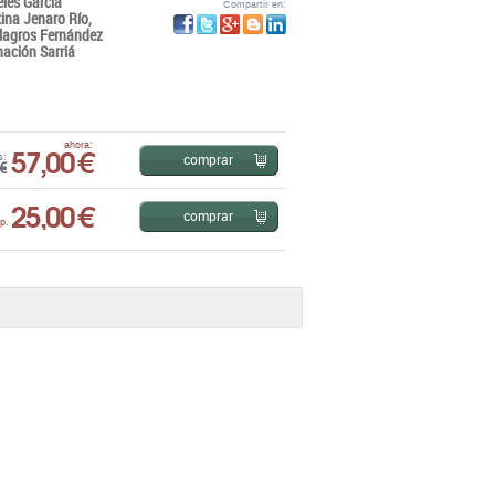
les García
Compartir en:
tina Jenaro Río,
ilagros Fernández
ación Sarriá
57,00 €
ahora:
comprar
s:
€
25,00 €
comprar
p.