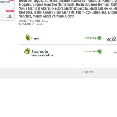
Belén Domínguez Gutiérrez,
Gerardo Echeíta Sarrionandia,
María Ánge
Nogales,
Virginia González Santamaría,
Belén Gutiérrez Bermejo,
Cris
Sonia Mariscal Altares,
Pastora Martínez Castilla,
María Luz de los M
Blázquez,
Isabel Orjales Villar,
María del Pilar Pozo Cabanillas,
Encarn
Sánchez,
Miguel Ángel Verdugo Alonso
SANZ Y TORRES, S. L.
EDICIÓN: 2ª - 2020
ante
Papel:
Disponible
60,00 
Suscripción
Disponible
pv
temporal online:
(1 páginas)