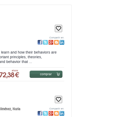
Compartir en:
learn and how their behaviors are
tant principles, theories,
nd behavior that ...
72,38 €
ahora:
comprar
 Jiménez,
Nuria
Compartir en: