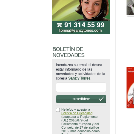
BOLETÍN DE
NOVEDADES
Introduzca su email si desea
estar informado de las
novedades y actividades de la
librería
Sanz y Torres
.
suscribirse
He leído y acepto la
Política de Privacidad
(adaptada al Reglamento
(UE) 2016/679 del
Parlamento Europeo y del
Consejo, de 27 de abril de
2016, mas conocido como