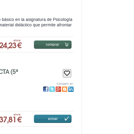
 básico en la asignatura de Psicología
aterial didáctico que permite afrontar
24,23 €
ahora:
comprar
TA (5ª
Compartir en:
37,81 €
ahora:
avisar