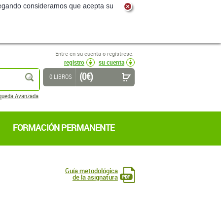
navegando consideramos que acepta su
Entre en su cuenta o regístrese.
registro
su cuenta
(0 €)
buscar
0 LIBROS
queda Avanzada
FORMACIÓN PERMANENTE
Guía metodológica
de la asignatura