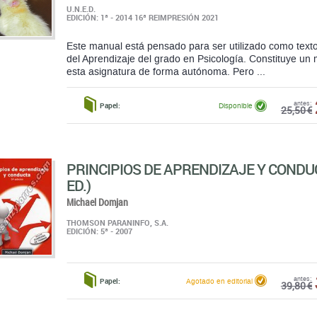
U.N.E.D.
EDICIÓN: 1ª - 2014 16ª REIMPRESIÓN 2021
Este manual está pensado para ser utilizado como texto
del Aprendizaje del grado en Psicología. Constituye un m
esta asignatura de forma autónoma. Pero ...
antes:
Papel:
Disponible
25,50 €
PRINCIPIOS DE APRENDIZAJE Y CONDUC
ED.)
Michael Domjan
THOMSON PARANINFO, S.A.
EDICIÓN: 5ª - 2007
antes:
Papel:
Agotado en editorial
39,80 €