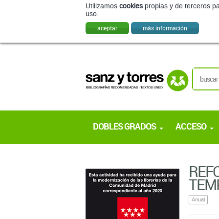
Utilizamos
cookies
propias y de terceros pa
uso.
aceptar
más información
DOBLES GRADOS
ACCESO
REFO
TEMP
Anual