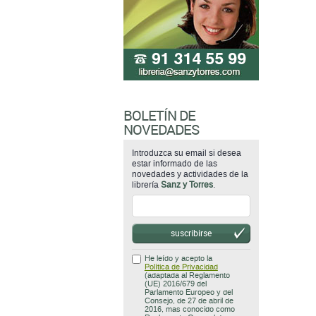
BOLETÍN DE
NOVEDADES
Introduzca su email si desea
estar informado de las
novedades y actividades de la
librería
Sanz y Torres
.
suscribirse
He leído y acepto la
Política de Privacidad
(adaptada al Reglamento
(UE) 2016/679 del
Parlamento Europeo y del
Consejo, de 27 de abril de
2016, mas conocido como