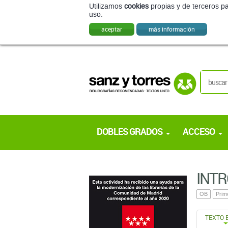
Utilizamos
cookies
propias y de terceros pa
uso.
aceptar
más información
DOBLES GRADOS
ACCESO
INTR
OB
Prim
TEXTO 