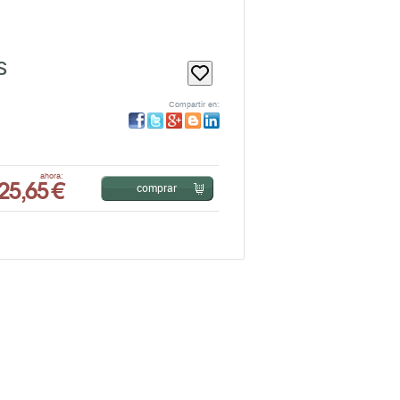
S
Compartir en:
25,65 €
ahora:
comprar