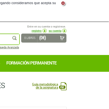
navegando consideramos que acepta su
Entre en su cuenta o regístrese.
registro
su cuenta
(0 €)
buscar
0 LIBROS
queda Avanzada
FORMACIÓN PERMANENTE
ES
Guía metodológica
de la asignatura