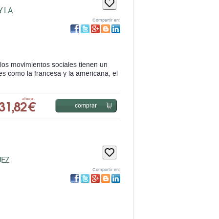
, los movimientos sociales tienen un
es como la francesa y la americana, el
31,82 €
ahora:
comprar
UEZ
Compartir en:
37,05 €
ahora:
comprar