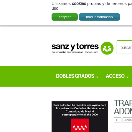
DOBLES GRADOS
ACCESO
TRAB
ADOM
TF
Anua
TEXTO 
TEX
BIBL