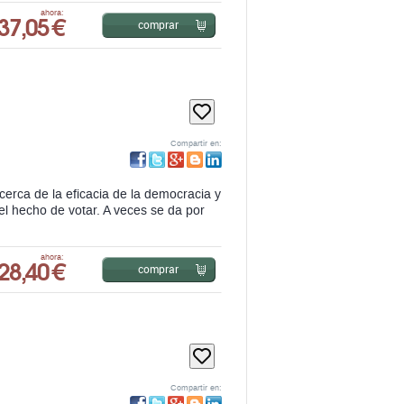
Compartir en:
erca de la eficacia de la democracia y
el hecho de votar. A veces se da por
28,40 €
ahora:
comprar
Compartir en:
natella della Porta y Mario Diani sigue
investigadores, además de un estudio