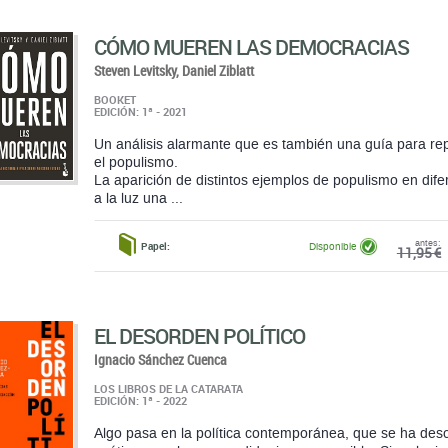
BOOKET
EDICIÓN: 1ª - 2021
Un análisis alarmante que es también una guía para 
el populismo.
La aparición de distintos ejemplos de populismo en dif
a la luz una ...
antes:
Papel:
Disponible
11,95 €
EL DESORDEN POLÍTICO
Ignacio Sánchez Cuenca
LOS LIBROS DE LA CATARATA
EDICIÓN: 1ª - 2022
Algo pasa en la política contemporánea, que se ha deso
caótica y, en buena medida, incomprensible. Si a alguie
a suceder durante los ...
antes:
Papel:
Disponible
16,00 €