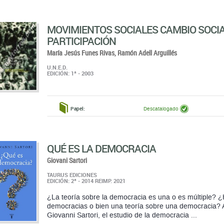
María Jesús Funes Rivas,
Ramón Adell Arguillés
U.N.E.D.
EDICIÓN: 1ª - 2003
Papel:
Descatalogado
QUÉ ES LA DEMOCRACIA
Giovani Sartori
TAURUS EDICIONES
EDICIÓN: 2ª - 2014 REIMP. 2021
¿La teoría sobre la democracia es una o es múltiple?
democracias o bien una teoría sobre una democracia? 
Giovanni Sartori, el estudio de la democracia ...
antes:
Papel:
Disponible
21,90 €