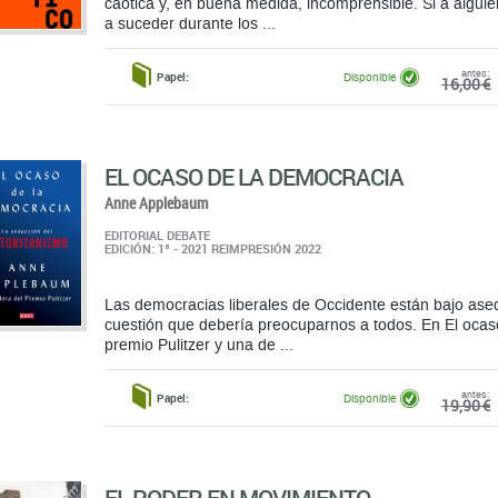
EL OCASO DE LA DEMOCRACIA
Anne Applebaum
EDITORIAL DEBATE
EDICIÓN: 1ª - 2021 REIMPRESIÓN 2022
Las democracias liberales de Occidente están bajo ased
cuestión que debería preocuparnos a todos. En El oca
premio Pulitzer y una de ...
antes:
Papel:
Disponible
19,90 €
EL PODER EN MOVIMIENTO
LOS MOVIMIENTOS SOCIALES LA ACCIÓN COLECTIVA 
POLÍTICA
Sidney Tarrow