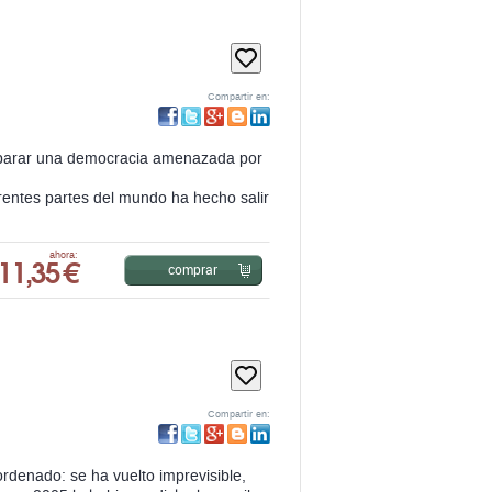
Compartir en:
reparar una democracia amenazada por
erentes partes del mundo ha hecho salir
11,35 €
ahora:
comprar
Compartir en:
rdenado: se ha vuelto imprevisible,
n en 2005 le hubieran dicho lo que iba
15,20 €
ahora:
comprar