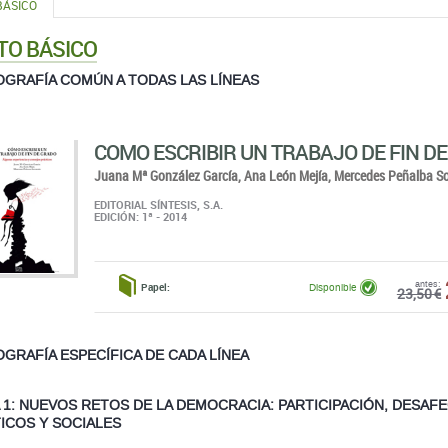
COMO ESCRIBIR UN TRABAJO DE FIN D
Juana Mª González García,
Ana León Mejía,
Mercedes Peñalba So
EDITORIAL SÍNTESIS, S.A.
EDICIÓN: 1ª - 2014
antes:
Papel:
Disponible
23,50 €
OGRAFÍA ESPECÍFICA DE CADA LÍNEA
A 1: NUEVOS RETOS DE LA DEMOCRACIA: PARTICIPACIÓN, DESA
TICOS Y SOCIALES
CÓMO MUEREN LAS DEMOCRACIAS
Steven Levitsky,
Daniel Ziblatt