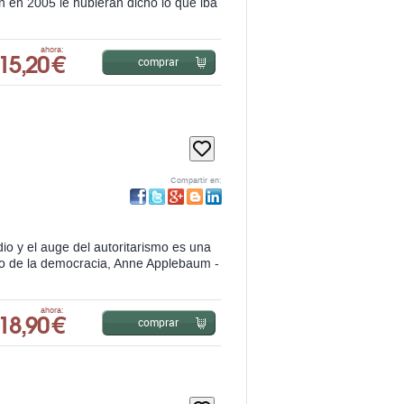
Compartir en:
io y el auge del autoritarismo es una
so de la democracia, Anne Applebaum -
18,90 €
ahora:
comprar
Y LA
Compartir en: