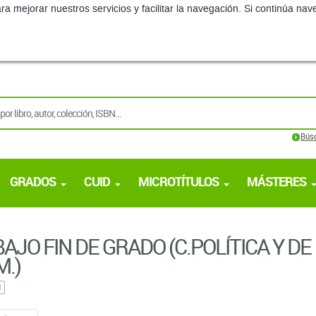
Bús
GRADOS
CUID
MICROTÍTULOS
MÁSTERES
AJO FIN DE GRADO (C.POLÍ­TICA Y DE
.)
l
BÁSICO
TO BÁSICO
IOGRAFÍA COMÚN A TODAS LAS LÍNEAS