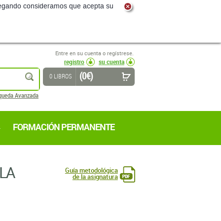
Entre en su cuenta o regístrese.
registro
su cuenta
(0 €)
buscar
0 LIBROS
queda Avanzada
FORMACIÓN PERMANENTE
 LA
Guía metodológica
de la asignatura