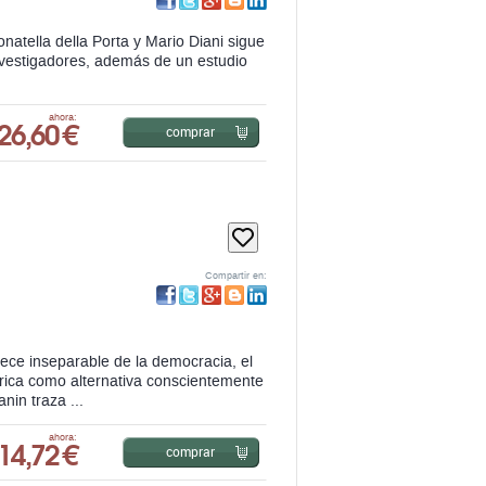
26,60 €
ahora:
comprar
Compartir en:
ece inseparable de la democracia, el
rica como alternativa conscientemente
nin traza ...
14,72 €
ahora:
comprar
L Y