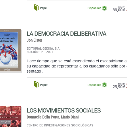
LA DEMOCRACIA DELIBERATIVA
Jon Elster
EDITORIAL GEDISA, S.A.
EDICIÓN: 1ª - 2001
Hace tiempo que se está extendiendo el escepticismo ac
su capacidad de representar a los ciudadanos sólo por 
sentado ...
antes:
Papel:
Disponible
29,90 €
LOS MOVIMIENTOS SOCIALES
Donatella Della Porta,
Mario Diani
CENTRO DE INVESTIGACIONES SOCIOLÓGICAS
EDICIÓN: 2ª - 2015
Con un lenguaje claro, ameno y accesible, la obra de Do
siendo, hoy por hoy, una referencia obligada para los 
imprescindible para los que ...