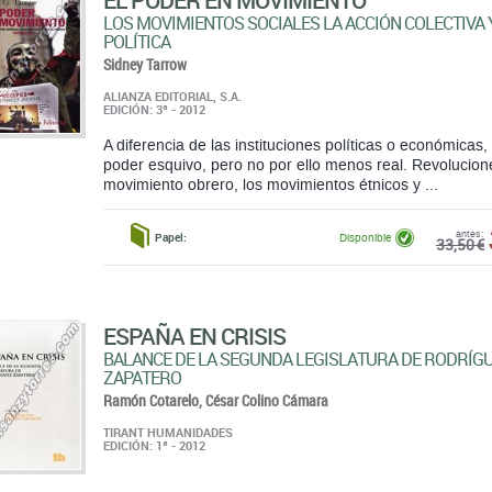
ALIANZA EDITORIAL, S.A.
EDICIÓN: 3ª - 2012
A diferencia de las instituciones políticas o económicas
poder esquivo, pero no por ello menos real. Revolucion
movimiento obrero, los movimientos étnicos y ...
antes:
Papel:
Disponible
33,50 €
ESPAÑA EN CRISIS
BALANCE DE LA SEGUNDA LEGISLATURA DE RODRÍG
ZAPATERO
Ramón Cotarelo,
César Colino Cámara
TIRANT HUMANIDADES
EDICIÓN: 1ª - 2012
antes:
Papel:
Disponible
39,00 €