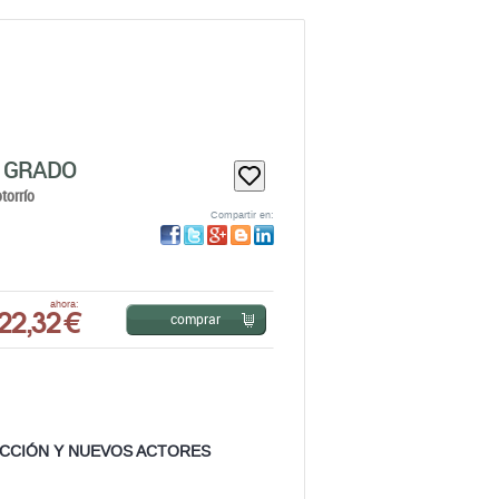
E GRADO
torrío
Compartir en:
22,32 €
ahora:
comprar
FECCIÓN Y NUEVOS ACTORES