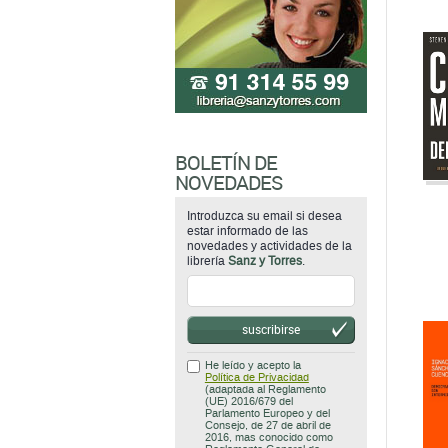
BOLETÍN DE
NOVEDADES
Introduzca su email si desea
estar informado de las
novedades y actividades de la
librería
Sanz y Torres
.
suscribirse
He leído y acepto la
Política de Privacidad
(adaptada al Reglamento
(UE) 2016/679 del
Parlamento Europeo y del
Consejo, de 27 de abril de
2016, mas conocido como
Reglamento General de
Protección de Datos
(RGPD)).