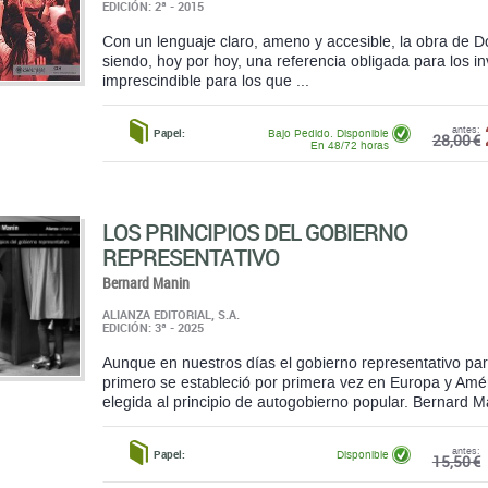
antes:
Papel:
Bajo Pedido. Disponible
28,00 €
En 48/72 horas
LOS PRINCIPIOS DEL GOBIERNO
REPRESENTATIVO
Bernard Manin
ALIANZA EDITORIAL, S.A.
EDICIÓN: 3ª - 2025
Aunque en nuestros días el gobierno representativo par
primero se estableció por primera vez en Europa y Amé
elegida al principio de autogobierno popular. Bernard Ma
antes:
Papel:
Disponible
15,50 €
MOVIMIENTOS SOCIALES CAMBIO SOCIA
PARTICIPACIÓN