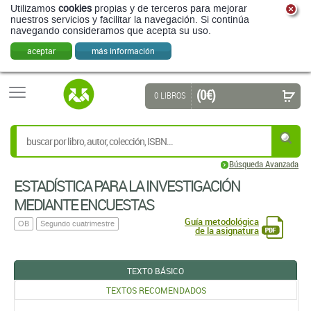
Utilizamos
cookies
propias y de terceros para mejorar
nuestros servicios y facilitar la navegación. Si continúa
navegando consideramos que acepta su uso.
aceptar
más información
(0 €)
0 LIBROS
Búsqueda Avanzada
ESTADÍSTICA PARA LA INVESTIGACIÓN
MEDIANTE ENCUESTAS
Guía metodológica
OB
Segundo cuatrimestre
de la asignatura
TEXTO BÁSICO
TEXTOS RECOMENDADOS