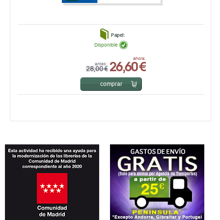
Papel:
Disponible
26,60 €
ahora:
antes:
28,00 €
comprar