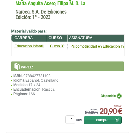
María Anguita Acero
Filipa M. B. La
,
Narcea, S.A. De Ediciones
Edición:
1ª - 2023
Material válido para:
CARRERA
CURSO
ASIGNATURA
Psicomotricidad en Educación Infantil
Educación Infantil
Curso 3º
PAPEL:
ISBN:
9788427731103
Idioma:
Español, Castellano
Medidas:
17 x 24
Encuadernación:
Rústica
Páginas:
166
Disponible
20,90 €
ahora:
antes:
22,00 €
comprar
und.