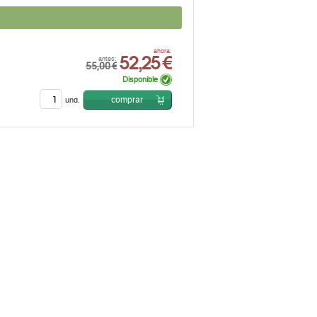
52,25 €
ahora:
antes:
55,00 €
Disponible
comprar
und.