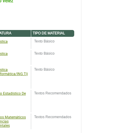
o Vélez
ATURA
TIPO DE MATERIAL
stica
Texto Básico
stica
Texto Básico
stica
Texto Básico
nformática/ING.Ti)
o Estadístico De
Textos Recomendados
os Matemáticos
Textos Recomendados
encias
ntales