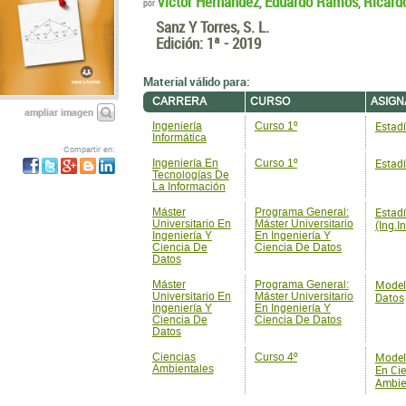
Víctor Hernández
Eduardo Ramos
Ricard
,
,
por
Sanz Y Torres, S. L.
Edición:
1ª - 2019
Material válido para:
CARRERA
CURSO
ASIGN
ampliar imagen
Estadí
Ingeniería
Curso 1º
Informática
Compartir en:
Estadí
Ingeniería En
Curso 1º
Tecnologías De
La Información
Estadí
Máster
Programa General:
Universitario En
Máster Universitario
(Ing.I
Ingeniería Y
En Ingeniería Y
Ciencia De
Ciencia De Datos
Datos
Model
Máster
Programa General:
Universitario En
Máster Universitario
Datos
Ingeniería Y
En Ingeniería Y
Ciencia De
Ciencia De Datos
Datos
Model
Ciencias
Curso 4º
Ambientales
En Ci
Ambie