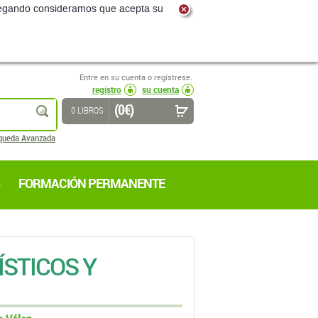
navegando consideramos que acepta su
Entre en su cuenta o regístrese.
registro
su cuenta
(0 €)
buscar
0 LIBROS
queda Avanzada
FORMACIÓN PERMANENTE
STICOS Y