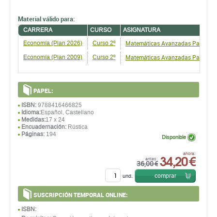
Material válido para:
CARRERA
CURSO
ASIGNATURA
Matemáticas Avanzadas Para La 
Economí­a (Plan 2026)
Curso 2º
Matemáticas Avanzadas Para La 
Economía (Plan 2009)
Curso 2º
PAPEL:
ISBN:
9788416466825
Idioma:
Español, Castellano
Medidas:
17 x 24
Encuadernación:
Rústica
Páginas:
194
Disponible
34,20 €
ahora:
antes:
36,00 €
comprar
und.
SUSCRIPCIÓN TEMPORAL ONLINE:
ISBN: