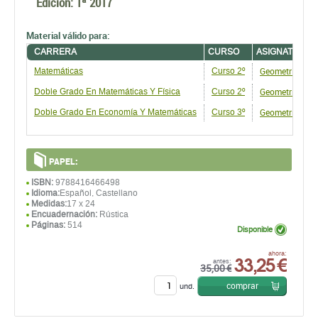
Edición:
1ª 2017
Material válido para:
CARRERA
CURSO
ASIGNATURA
Geometrias Lin
Matemáticas
Curso 2º
Geometrías Lin
Doble Grado En Matemáticas Y Física
Curso 2º
Geometrías Lin
Doble Grado En Economí­a Y Matemáticas
Curso 3º
PAPEL:
ISBN:
9788416466498
Idioma:
Español, Castellano
Medidas:
17 x 24
Encuadernación:
Rústica
Páginas:
514
Disponible
33,25 €
ahora:
antes:
35,00 €
comprar
und.