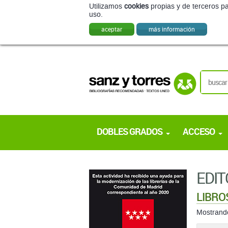
Utilizamos
cookies
propias y de terceros pa
uso.
aceptar
más información
DOBLES GRADOS
ACCESO
EDIT
LIBRO
Mostran
ordenar: