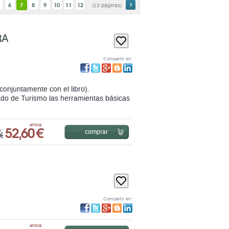
Compartir en:
onjuntamente con el libro).
rado de Turismo las herramientas básicas
52,60 €
ahora:
comprar
s:
€
Compartir en:
64,97 €
ahora:
comprar
s:
€