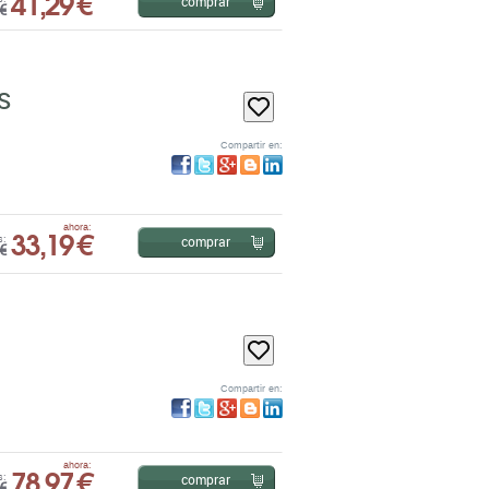
S
Compartir en:
33,19 €
ahora:
comprar
s:
€
Compartir en:
78,97 €
ahora:
comprar
s:
€
SH