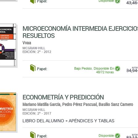
MICROECONOMÍA INTERMEDIA EJERCICIO
RESUELTOS
Vvaa
MCGRAW-HILL
EDICIÓN: 2ª - 2012
ante
Papel:
Bajo Pedido. Disponible En
34,94 
48/72 horas
ECONOMETRÍA Y PREDICCIÓN
Mariano Matilla García,
Pedro Pérez Pascual,
Basilio Sanz Carnero
MCGRAW-HILL
EDICIÓN: 2ª - 2017
LIBRO DEL ALUMNO + APÉNDICES Y TABLAS
ante
Papel:
Disponible
83,13 
THE CODIFICATION OF MEANING IN ENGLI