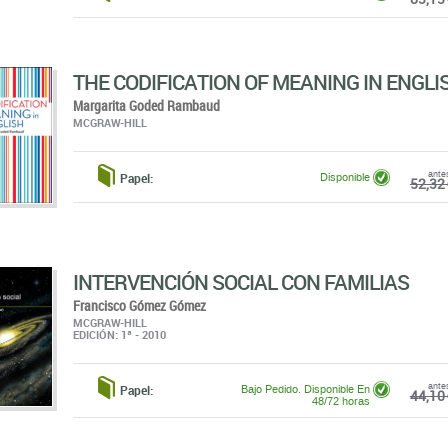
Margarita Goded Rambaud
MCGRAW-HILL
ante
Papel:
Disponible
52,32 
INTERVENCIÓN SOCIAL CON FAMILIAS
Francisco Gómez Gómez
MCGRAW-HILL
EDICIÓN: 1ª - 2010
ante
Papel:
Bajo Pedido. Disponible En
44,10 
48/72 horas
4
5
6
7
8
9
10
11
12
(13 pági