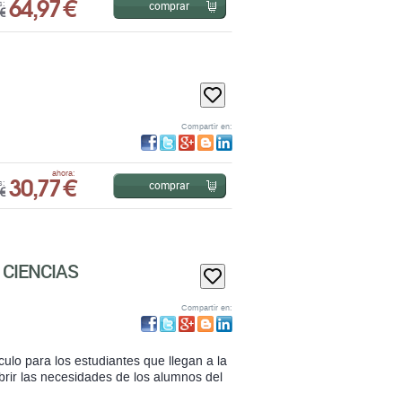
Compartir en:
30,77 €
ahora:
comprar
s:
€
CIENCIAS
Compartir en:
ulo para los estudiantes que llegan a la
brir las necesidades de los alumnos del
33,33 €
ahora:
comprar
s:
€