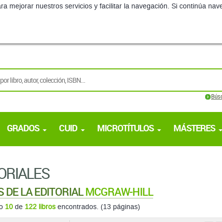
ra mejorar nuestros servicios y facilitar la navegación. Si continúa 
Bús
GRADOS
CUID
MICROTÍTULOS
MÁSTERES
ORIALES
S DE LA EDITORIAL
MCGRAW-HILL
do
10
de
122 libros
encontrados. (13 páginas)
ordenar
4
5
TÉCNICAS DE ANÁLISIS Y PREDICCIÓN PA