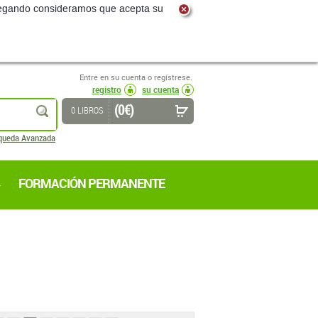
navegando consideramos que acepta su
Entre en su cuenta o regístrese.
registro
su cuenta
(0 €)
buscar
0 LIBROS
queda Avanzada
FORMACIÓN PERMANENTE
6
7
8
9
10
11
12
(13 páginas)
RA