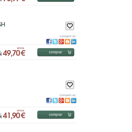
Compartir en:
49,70 €
ahora:
comprar
s:
€
Compartir en:
41,90 €
ahora:
comprar
s:
€
nas)