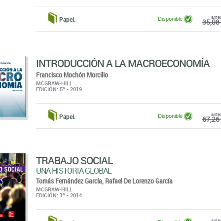
INTRODUCCIÓN A LA MACROECONOMÍA
Francisco Mochón Morcillo
MCGRAW-HILL
EDICIÓN: 5ª - 2019
ante
Papel:
Disponible
67,26 
TRABAJO SOCIAL
UNA HISTORIA GLOBAL
Tomás Fernández García,
Rafael De Lorenzo García
MCGRAW-HILL
EDICIÓN: 1ª - 2014
ante
Papel:
Disponible
43,46 