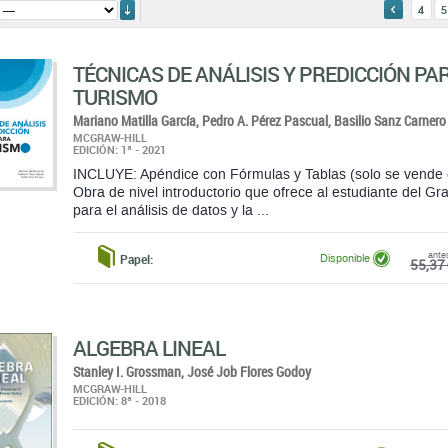
TURISMO
Mariano Matilla García,
Pedro A. Pérez Pascual,
Basilio Sanz Carnero
MCGRAW-HILL
EDICIÓN: 1ª - 2021
INCLUYE: Apéndice con Fórmulas y Tablas (solo se vende c
Obra de nivel introductorio que ofrece al estudiante del G
para el análisis de datos y la ...
ante
Papel:
Disponible
55,37 
ALGEBRA LINEAL
Stanley I. Grossman,
José Job Flores Godoy
MCGRAW-HILL
EDICIÓN: 8ª - 2018
ante
Papel:
Bajo Pedido. Disponible En
68,39 
48/72 horas