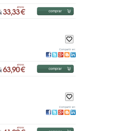
Compartir en:
63,90 €
ahora:
comprar
s:
€
Compartir en:
41,29 €
ahora:
comprar
s:
€