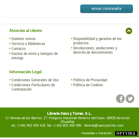
enviar contraseña
Atención al cliente
Quiénes somos
Disponibilidad y garantía de los
productos
Servicio a Bibliotecas
Devoluciones, anulaciones y
Contacto
derecho de desistimiento
Gastos de envío y tiempos de
entrega
Información Legal
Condiciones Generales de Uso
Política de Privacidad
Condiciones Particulares de
Política de Cookies
Contratación
Librería Sanz y Torres, S.L.
C/ Vereda de los Barros, 17. Polígono Industrial Ventorro del Cano. 28925 Alcorcón
(España)
tel.: (+34) 902 400 415, fax: (+34) 902 400 495 ·
libreria@sanzytorres.com
Hospedaje y Desarrollo: